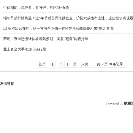
中伏期间，流汗多，多补钾，常吃5种食物
端午节后行情将至！近5年节后首周涨跌盘点，沪指六成概率上涨，这些板块表现
L3 标准出台在即，这一方向全面铺开有望带动智能驾驶迎来“奇点”时刻
两周！衰退恐慌让位软着陆预期，美股“翻身”能否持续
北上资金大手笔加仓银行股
首页
2
下一页
末页
共
2
页
20
条记录
1
友情链接：
Powered by
欧皇